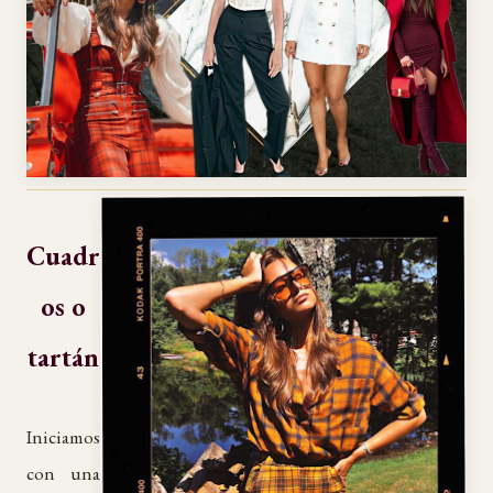
Cuadr
os o
tartán
Iniciamos
con una