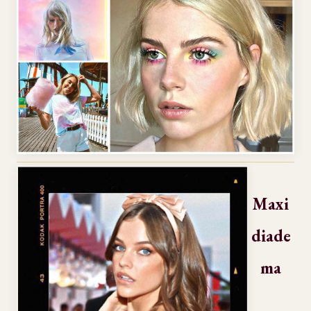
Maxi
diade
ma