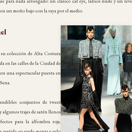
fue para nada arriesgado: un clásico cat eye, labios nude y un lev
con un moño bajo con la raya por el medio.
el
 su colección de Alta Costura
 en las calles de la Ciudad de
 con una espectacular puesta en
 Sena.
fundibles conjuntos de tweet
y algunos trajes de satén llenos
rfectos para la alfombra roja.
 vestida en verde menta y velo