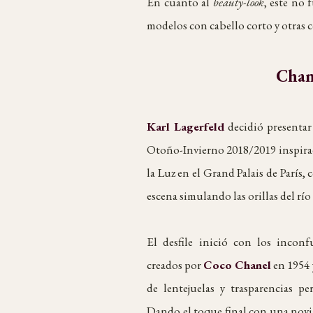
En cuanto al
beauty-look
, este no 
modelos con cabello corto y otras 
Chan
Karl Lagerfeld
decidió presentar
Otoño-Invierno 2018/2019 inspirada
la Luz en el Grand Palais de París,
escena simulando las orillas del río
El desfile inició con los incon
creados por
Coco Chanel
en 1954 
de lentejuelas y trasparencias pe
Dando el toque final con una novia