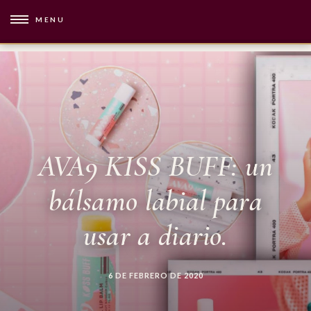
MENU
AVA9 KISS BUFF: un
bálsamo labial para
usar a diario.
6 DE FEBRERO DE 2020