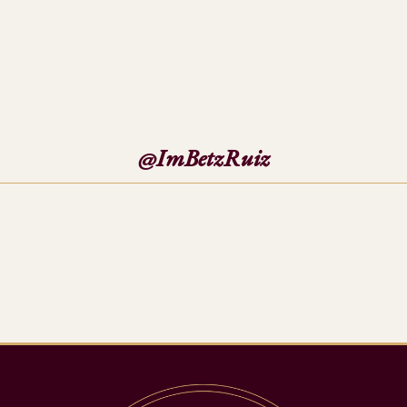
@ImBetzRuiz