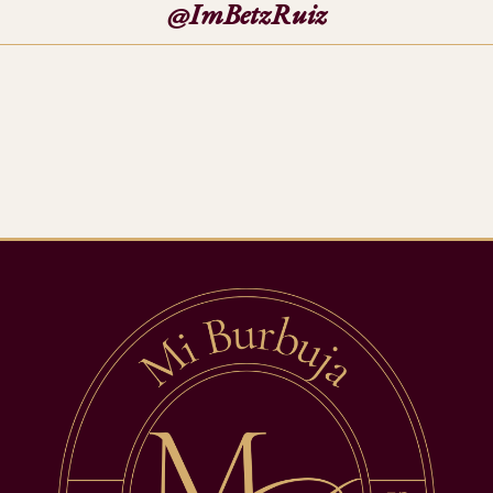
@ImBetzRuiz