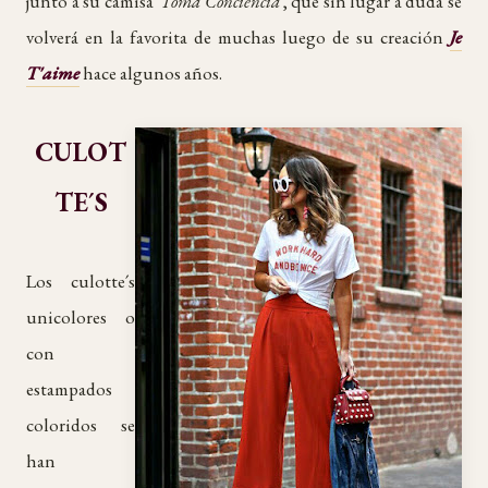
junto a su camisa '
Toma Conciencia
', que sin lugar a duda se
volverá en la favorita de muchas luego de su creación
Je
T'aime
hace algunos años.
CULOT
TE´S
Los culotte´s
unicolores o
con
estampados
coloridos se
han