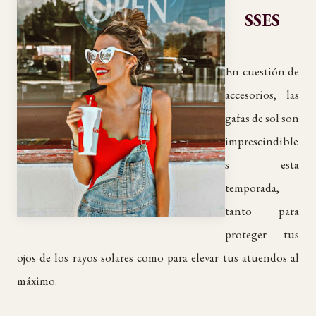
SSES
En cuestión de
accesorios, las
gafas de sol son
imprescindible
s esta
temporada,
tanto para
proteger tus
ojos de los rayos solares como para elevar tus atuendos al
máximo.