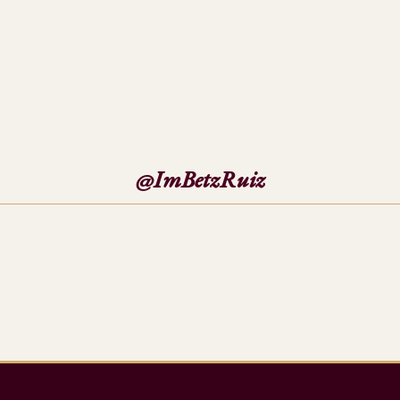
@ImBetzRuiz