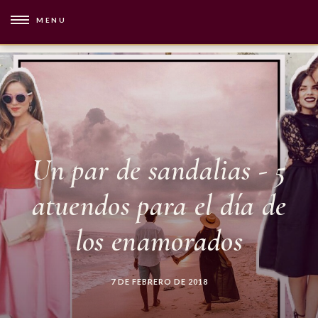
MENU
Un par de sandalias - 5
atuendos para el día de
los enamorados
7 DE FEBRERO DE 2018