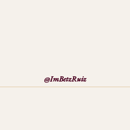
@ImBetzRuiz