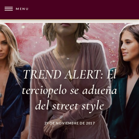
MENU
TREND ALERT: El
terciopelo se adueña
del street style
29 DE NOVIEMBRE DE 2017