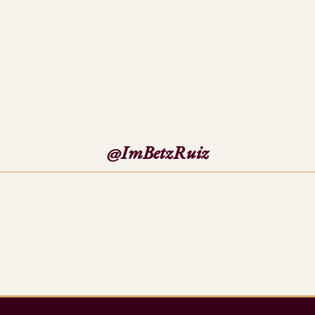
@ImBetzRuiz