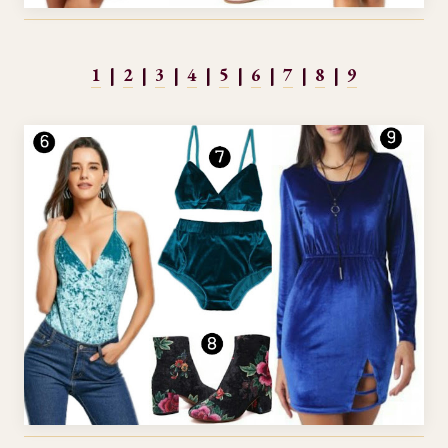
1
|
2
|
3
|
4
|
5
|
6
|
7
|
8
|
9