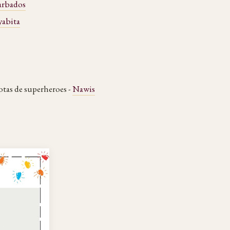
arbados
abita
otas de superheroes -
Nawis