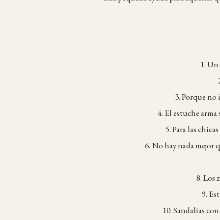
1. Un 
3. Porque no
4. El estuche arma 
5. Para las chic
6. No hay nada mejor 
8. Los 
9. Es
10. Sandalias co