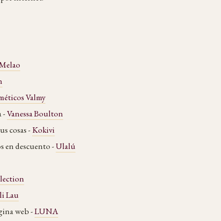
Melao
n
éticos Valmy
a -
Vanessa Boulton
us cosas -
Kokivi
os en descuento -
Ulalú
lection
li Lau
gina web -
LUNA