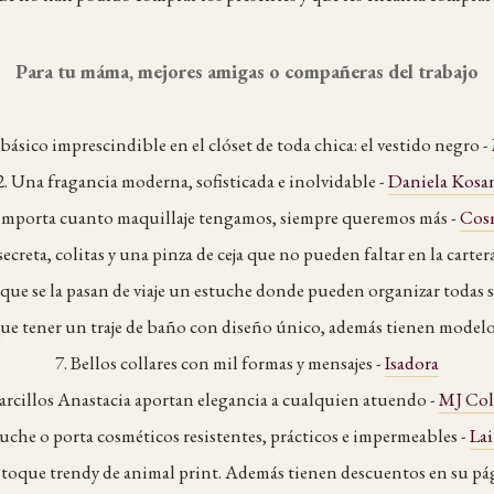
Para tu máma, mejores amigas o compañeras del trabajo
básico imprescindible en el clóset de toda chica: el vestido negro -
2. Una fragancia moderna, sofisticada e inolvidable -
Daniela Kosa
 importa cuanto maquillaje tengamos, siempre queremos más -
Cosm
secreta, colitas y una pinza de ceja que no pueden faltar en la carter
as que se la pasan de viaje un estuche donde pueden organizar todas s
que tener un traje de baño con diseño único, además tienen model
7. Bellos collares con mil formas y mensajes -
Isadora
zarcillos Anastacia aportan elegancia a cualquien atuendo -
MJ Col
tuche o porta cosméticos resistentes, prácticos e impermeables -
Lai
n toque trendy de animal print. Además tienen descuentos en su pá