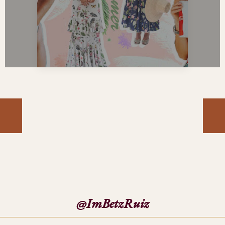
@ImBetzRuiz