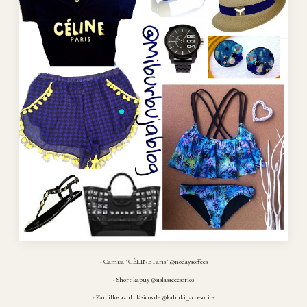
- Camisa "CÈLINE Paris" @nodayaoffccs
- Short kapuy @sislasaccesorios
- Zarcillos azul clásicos de @kabuki_accesorios