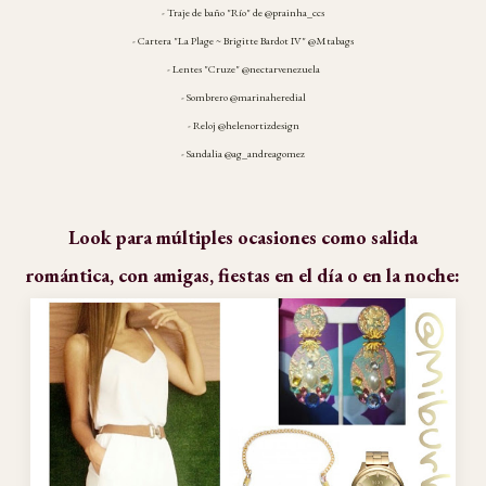
- Traje de baño "Río" de @prainha_ccs
- Cartera "La Plage ~ Brigitte Bardot IV" @Mtabags
- Lentes "Cruze" @nectarvenezuela
- Sombrero @marinaheredial
- Reloj @helenortizdesign
- Sandalia @ag_andreagomez
Look para múltiples ocasiones como salida
romántica, con amigas, fiestas en el día o en la noche: