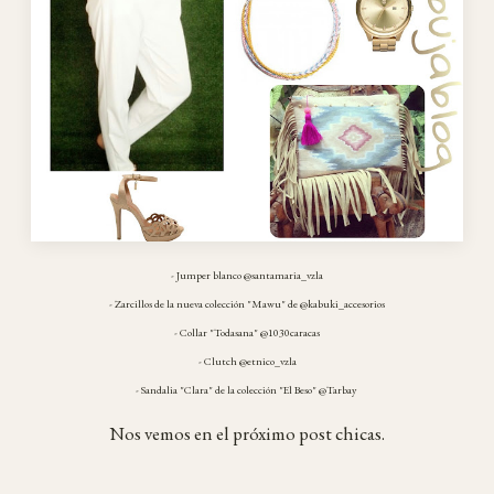
- Jumper blanco @santamaria_vzla
- Zarcillos de la nueva colección "Mawu" de @kabuki_accesorios
- Collar "Todasana" @1030caracas
- Clutch @etnico_vzla
- Sandalia "Clara" de la colección "El Beso" @Tarbay
Nos vemos en el próximo post chicas.