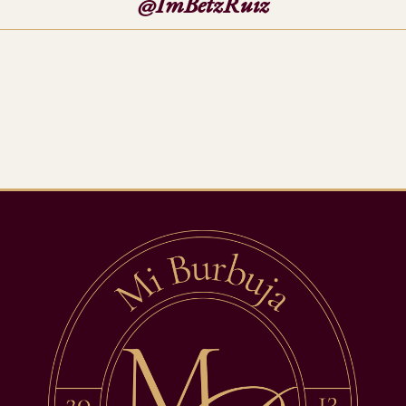
@ImBetzRuiz