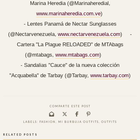
Marina Heredia (@Marinaheredial,
www.marinaheredia.com.ve
)
- Lentes Panamá de Nectar Sunglasses
(@Nectarvenezuela,
www.nectarvenezuela.com
) -
Cartera "La Plague RELOADED" de MTAbags
(@mtabags,
www.mtabags.com
)
- Sandalias "Cauce" de la nueva colección
"Acquabella" de Tarbay (@Tarbay,
www.tarbay.com
)
COMPARTE ESTE POST
LABELS:
FASHION
,
MI BURBUJA OUTFITS
,
OUTFITS
RELATED POSTS