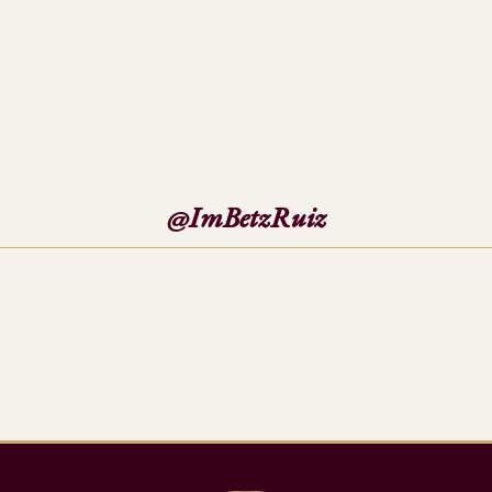
@ImBetzRuiz